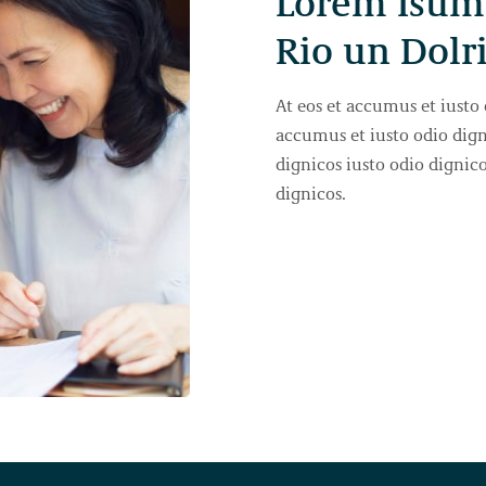
Lorem Isum
Rio un Dolri
At eos et accumus et iusto 
accumus et iusto odio dign
dignicos iusto odio dignico
dignicos.