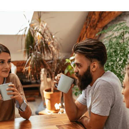
y unceded territories of more than 200 distinct First Nations in Bri
θkʷəy̓əm (Musqueam) peoples.