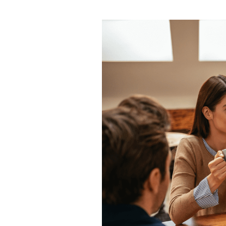
Contact Us
Our work takes place throughout the ancestral lands and the man
Skwxwú7mesh (Squamish), Səl̓ílwətaʔ (Tsleil-Waututh), xʷmə