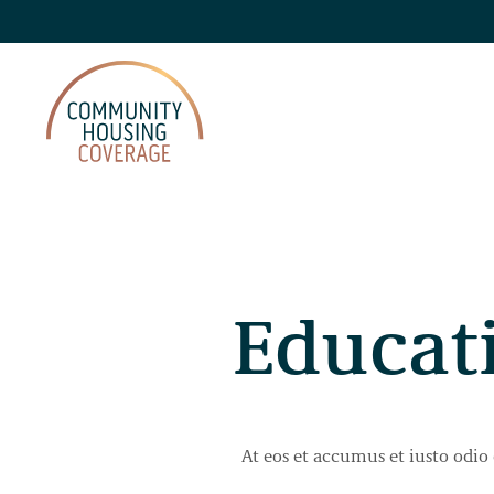
About CHC
Educati
Claim Assistance
Privacy Policy
Accessibility
At eos et accumus et iusto odio 
FAQs